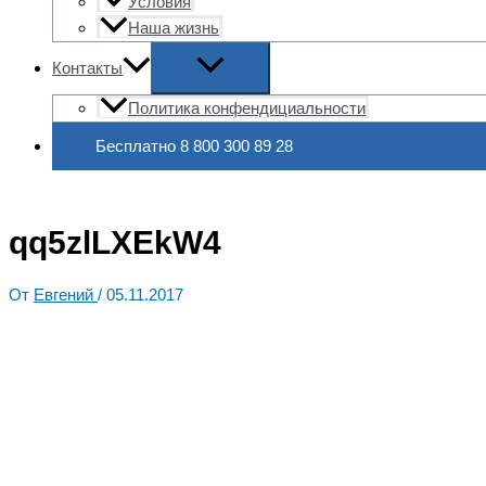
Условия
Наша жизнь
Контакты
Политика конфендициальности
Бесплатно 8 800 300 89 28
qq5zlLXEkW4
От
Евгений
/
05.11.2017